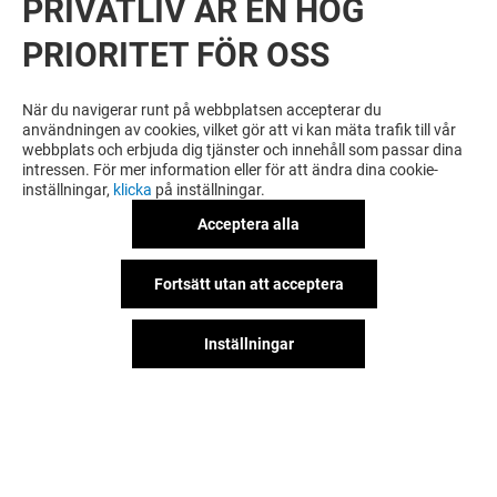
PRIVATLIV ÄR EN HÖG
PRIORITET FÖR OSS
VILL DU SE MER? DU KANSKE ÄVEN
GILLAR
När du navigerar runt på webbplatsen accepterar du
användningen av cookies, vilket gör att vi kan mäta trafik till vår
webbplats och erbjuda dig tjänster och innehåll som passar dina
intressen. För mer information eller för att ändra dina cookie-
inställningar,
klicka
på inställningar.
Acceptera alla
Fortsätt utan att acceptera
Inställningar
MOBIL OUTLET
CERVERA
Stängt
Stängt