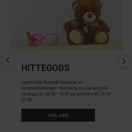
HJÄRTSTARTARE
Hjärtstartare finns vid entré 1 (söder) och
entré 2 (norr).
VISA MER!