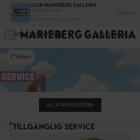
Cookie- hanteringspanel
CLUB MARIEBERG GALLERIA
Lojalitetsprogram
Öppna
LADDA NED PÅ Google Play
DITT KÖPCENTER
LOGGA IN
Tillbaka
SERVICE
ALLA SERVICES
(
33
)
TILLGÄNGLIG SERVICE