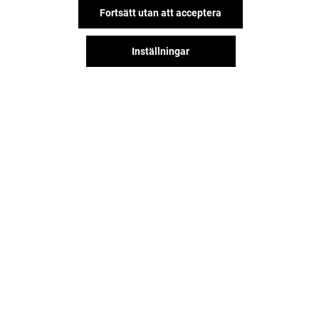
Fortsätt utan att acceptera
Inställningar
Hitta oss på våra sociala nätverk!
DITT MARIEBERG GALLERIA