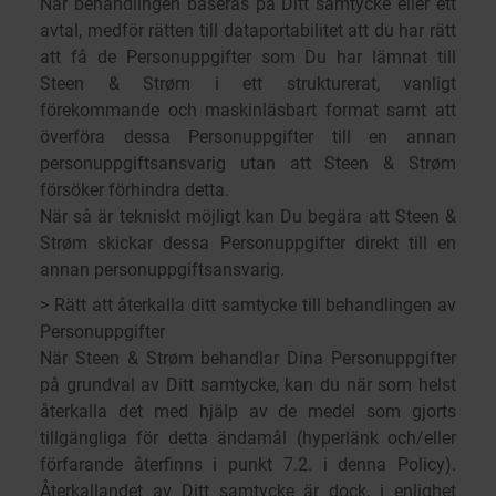
När behandlingen baseras på Ditt samtycke eller ett
avtal, medför rätten till dataportabilitet att du har rätt
att få de Personuppgifter som Du har lämnat till
Steen & Strøm i ett strukturerat, vanligt
förekommande och maskinläsbart format samt att
överföra dessa Personuppgifter till en annan
personuppgiftsansvarig utan att Steen & Strøm
försöker förhindra detta.
När så är tekniskt möjligt kan Du begära att Steen &
Strøm skickar dessa Personuppgifter direkt till en
annan personuppgiftsansvarig.
> Rätt att återkalla ditt samtycke till behandlingen av
Personuppgifter
När Steen & Strøm behandlar Dina Personuppgifter
på grundval av Ditt samtycke, kan du när som helst
återkalla det med hjälp av de medel som gjorts
tillgängliga för detta ändamål (hyperlänk och/eller
förfarande återfinns i punkt 7.2. i denna Policy).
Återkallandet av Ditt samtycke är dock, i enlighet