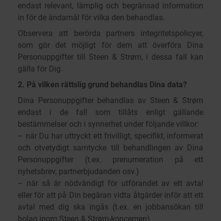
endast relevant, lämplig och begränsad information
in för de ändamål för vilka den behandlas.
Observera att berörda partners integritetspolicyer,
som gör det möjligt för dem att överföra Dina
Personuppgifter till Steen & Strøm, i dessa fall kan
gälla för Dig.
2. På vilken rättslig grund behandlas Dina data?
Dina Personuppgifter behandlas av Steen & Strøm
endast i de fall som tillåts enligt gällande
bestämmelser och i synnerhet under följande villkor:
– när Du har uttryckt ett frivilligt, specifikt, informerat
och otvetydigt samtycke till behandlingen av Dina
Personuppgifter (t.ex. prenumeration på ett
nyhetsbrev, partnerbjudanden osv.)
– när så är nödvändigt för utförandet av ett avtal
eller för att på Din begäran vidta åtgärder inför att ett
avtal med dig ska ingås (t.ex. en jobbansökan till
bolag inom Steen & Strøm-koncernen)