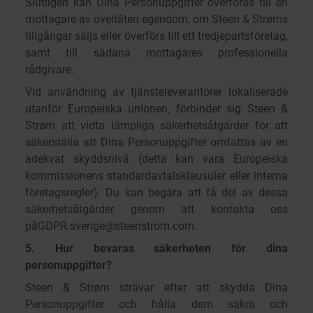
Slutligen kan Dina Personuppgifter överföras till en
mottagare av överlåten egendom, om Steen & Strøms
tillgångar säljs eller överförs till ett tredjepartsföretag,
samt till sådana mottagares professionella
rådgivare.
Vid användning av tjänsteleverantörer lokaliserade
utanför Europeiska unionen, förbinder sig Steen &
Strøm att vidta lämpliga säkerhetsåtgärder för att
säkerställa att Dina Personuppgifter omfattas av en
adekvat skyddsnivå (detta kan vara Europeiska
kommissionens standardavtalsklausuler eller interna
företagsregler). Du kan begära att få del av dessa
säkerhetsåtgärder genom att kontakta oss
på
GDPR.sverige@steenstrom.com
.
5. Hur bevaras säkerheten för dina
personuppgifter?
Steen & Strøm strävar efter att skydda Dina
Personuppgifter och hålla dem säkra och