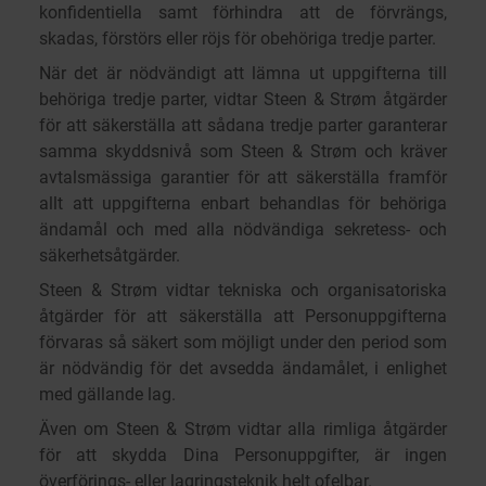
konfidentiella samt förhindra att de förvrängs,
skadas, förstörs eller röjs för obehöriga tredje parter.
När det är nödvändigt att lämna ut uppgifterna till
behöriga tredje parter, vidtar Steen & Strøm åtgärder
för att säkerställa att sådana tredje parter garanterar
samma skyddsnivå som Steen & Strøm och kräver
avtalsmässiga garantier för att säkerställa framför
allt att uppgifterna enbart behandlas för behöriga
ändamål och med alla nödvändiga sekretess- och
säkerhetsåtgärder.
Steen & Strøm vidtar tekniska och organisatoriska
åtgärder för att säkerställa att Personuppgifterna
förvaras så säkert som möjligt under den period som
är nödvändig för det avsedda ändamålet, i enlighet
med gällande lag.
Även om Steen & Strøm vidtar alla rimliga åtgärder
för att skydda Dina Personuppgifter, är ingen
överförings- eller lagringsteknik helt ofelbar.