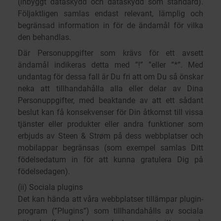
(inbyggt dataskydd och dataskydd som standard).
Följaktligen samlas endast relevant, lämplig och
begränsad information in för de ändamål för vilka
den behandlas.
Där Personuppgifter som krävs för ett avsett
ändamål indikeras detta med ”!” ”eller ”*”. Med
undantag för dessa fall är Du fri att om Du så önskar
neka att tillhandahålla alla eller delar av Dina
Personuppgifter, med beaktande av att ett sådant
beslut kan få konsekvenser för Din åtkomst till vissa
tjänster eller produkter eller andra funktioner som
erbjuds av Steen & Strøm på dess webbplatser och
mobilappar begränsas (som exempel samlas Ditt
födelsedatum in för att kunna gratulera Dig på
födelsedagen).
(ii) Sociala plugins
Det kan hända att våra webbplatser tillämpar plugin-
program (”Plugins”) som tillhandahålls av sociala