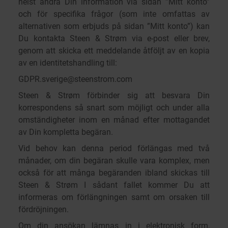
helst ändra Din information via sidan ”Mitt konto”
och för specifika frågor (som inte omfattas av
alternativen som erbjuds på sidan ”Mitt konto”) kan
Du kontakta Steen & Strøm via e-post eller brev,
genom att skicka ett meddelande åtföljt av en kopia
av en identitetshandling till:
GDPR.sverige@steenstrom.com
Steen & Strøm förbinder sig att besvara Din
korrespondens så snart som möjligt och under alla
omständigheter inom en månad efter mottagandet
av Din kompletta begäran.
Vid behov kan denna period förlängas med två
månader, om din begäran skulle vara komplex, men
också för att många begäranden ibland skickas till
Steen & Strøm I sådant fallet kommer Du att
informeras om förlängningen samt om orsaken till
fördröjningen.
Om din ansökan lämnas in i elektronisk form,