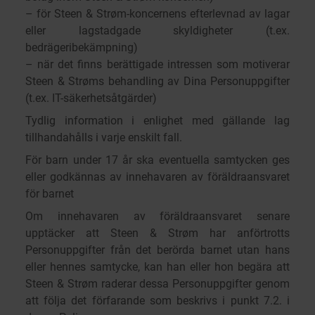
– för Steen & Strøm-koncernens efterlevnad av lagar
eller lagstadgade skyldigheter (t.ex.
bedrägeribekämpning)
– när det finns berättigade intressen som motiverar
Steen & Strøms behandling av Dina Personuppgifter
(t.ex. IT-säkerhetsåtgärder)
Tydlig information i enlighet med gällande lag
tillhandahålls i varje enskilt fall.
För barn under 17 år ska eventuella samtycken ges
eller godkännas av innehavaren av föräldraansvaret
för barnet
Om innehavaren av föräldraansvaret senare
upptäcker att Steen & Strøm har anförtrotts
Personuppgifter från det berörda barnet utan hans
eller hennes samtycke, kan han eller hon begära att
Steen & Strøm raderar dessa Personuppgifter genom
att följa det förfarande som beskrivs i punkt 7.2. i