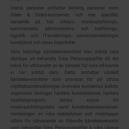
Dessa personer omfattar behörig personal inom
Steen & Strøm-koncernen, och mer specifikt,
beroende på fall, inköps-, marknadsförings-,
kommersiella, administrativa och bokförings-,
logistik- och IT-avdelningar, personalavdelningar,
kundtjänst och deras linjechefer.
Våra behöriga tjänsteleverantörer kan också vara
skyldiga att behandla Dina Personuppgifter då det
krävs för utförandet av de tjänster, för vars utförande
vi har anlitat dem. Detta omfattar särskilt
tjänsteleverantörer som ansvarar för att utföra
nöjdhetsundersökningar, övervaka kundernas åsikter,
organisera tävlingar, hantera kundrelationer, hantera
lojalitetsprogram, skicka e-post för
marknadsföringsdata samt kundbeteendeanalyser.
Hanteringen av våra webbplatser och mobilappar
utförs för närvarande av följande tjänsteleverantör
som behandlar Dina Personuppgifter å våra vägnar