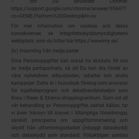
– om Du använder Chrome:
https://support.google.com/chrome/answer/95647?
co=GENIE.Platform%3DDesktop&hl=sv
För mer information om cookies och deras
konsekvenser, se Integritetsskyddsmyndighetens
webbplats, som du hittar här
https://wwwimy.se/
.
(iv) Insamling från tredje parter
Dina Personuppgifter kan också ha skickats till oss
av tredje partspartners, så att Du kan dra fördel av
våra nyhetsbrev, erbjudanden, rabatter och andra
kampanjer. Detta är i huvudsak företag som ansvarar
för lojalitetsprogram och detaljhandelskedjor som
finns i Steen & Strøms shoppingcentrum. Som vid all
vår behandling av Personuppgifter, oaktat källan, tar
vi även hänsyn till kraven i tillämpliga förordningar,
särskilt principerna om uppgiftsminimering och
skydd från utformningsstadiet (inbyggt dataskydd)
och dataskydd som standard. Följaktligen samlas