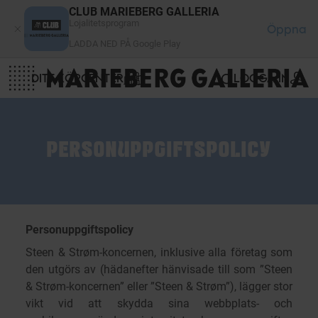
Cookie- hanteringspanel
CLUB MARIEBERG GALLERIA
Lojalitetsprogram
Öppna
LADDA NED PÅ Google Play
DITT KÖPCENTER
LOGGA IN
PERSONUPPGIFTSPOLICY
Personuppgiftspolicy
Steen & Strøm-koncernen, inklusive alla företag som
den utgörs av (hädanefter hänvisade till som ”Steen
& Strøm-koncernen” eller ”Steen & Strøm”), lägger stor
vikt vid att skydda sina webbplats- och