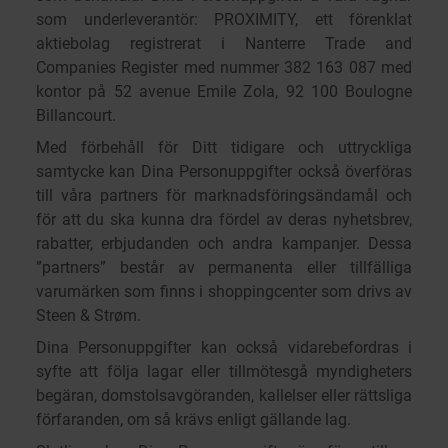
som underleverantör: PROXIMITY, ett förenklat
aktiebolag registrerat i Nanterre Trade and
Companies Register med nummer 382 163 087 med
kontor på 52 avenue Emile Zola, 92 100 Boulogne
Billancourt.
Med förbehåll för Ditt tidigare och uttryckliga
samtycke kan Dina Personuppgifter också överföras
till våra partners för marknadsföringsändamål och
för att du ska kunna dra fördel av deras nyhetsbrev,
rabatter, erbjudanden och andra kampanjer. Dessa
”partners” består av permanenta eller tillfälliga
varumärken som finns i shoppingcenter som drivs av
Steen & Strøm.
Dina Personuppgifter kan också vidarebefordras i
syfte att följa lagar eller tillmötesgå myndigheters
begäran, domstolsavgöranden, kallelser eller rättsliga
förfaranden, om så krävs enligt gällande lag.