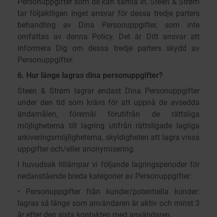
Personuppgifter som de kan samla in. Steen & Strøm
tar följaktligen inget ansvar för dessa tredje parters
behandling av Dina Personuppgifter, som inte
omfattas av denna Policy. Det är Ditt ansvar att
informera Dig om dessa tredje parters skydd av
Personuppgifter.
6. Hur länge lagras dina personuppgifter?
Steen & Strøm lagrar endast Dina Personuppgifter
under den tid som krävs för att uppnå de avsedda
ändamålen, föremål förutifrån de rättsliga
möjligheterna till lagring utifrån rättsligade lagliga
arkiveringsmöjligheterna, skyldigheten att lagra vissa
uppgifter och/eller anonymisering.
I huvudsak tillämpar vi följande lagringsperioder för
nedanstående breda kategorier av Personuppgifter:
• Personuppgifter från kunder/potentiella kunder:
lagras så länge som användaren är aktiv och minst 3
år efter den sista kontakten med användaren.