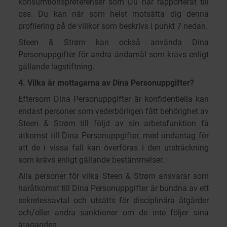
konsumtionspreferenser som Du har rapporterat till
oss. Du kan när som helst motsätta dig denna
profilering på de villkor som beskrivs i punkt 7 nedan.
Steen & Strøm kan också använda Dina
Personuppgifter för andra ändamål som krävs enligt
gällande lagstiftning.
4. Vilka är mottagarna av Dina Personuppgifter?
Eftersom Dina Personuppgifter är konfidentiella kan
endast personer som vederbörligen fått behörighet av
Steen & Strøm till följd av sin arbetsfunktion få
åtkomst till Dina Personuppgifter, med undantag för
att de i vissa fall kan överföras i den utsträckning
som krävs enligt gällande bestämmelser.
Alla personer för vilka Steen & Strøm ansvarar som
haråtkomst till Dina Personuppgifter är bundna av ett
sekretessavtal och utsätts för disciplinära åtgärder
och/eller andra sanktioner om de inte följer sina
åtaganden.