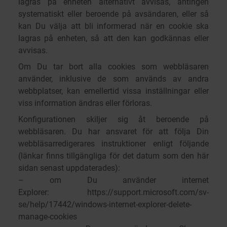
lagras på enheten alternativt avvisas, antingen
systematiskt eller beroende på avsändaren, eller så
kan Du välja att bli informerad när en cookie ska
lagras på enheten, så att den kan godkännas eller
avvisas.
Om Du tar bort alla cookies som webbläsaren
använder, inklusive de som används av andra
webbplatser, kan emellertid vissa inställningar eller
viss information ändras eller förloras.
Konfigurationen skiljer sig åt beroende på
webbläsaren. Du har ansvaret för att följa Din
webbläsarredigerares instruktioner enligt följande
(länkar finns tillgängliga för det datum som den här
sidan senast uppdaterades):
– om Du använder internet
Explorer:
https://support.microsoft.com/sv-
se/help/17442/windows-internet-explorer-delete-
manage-cookies