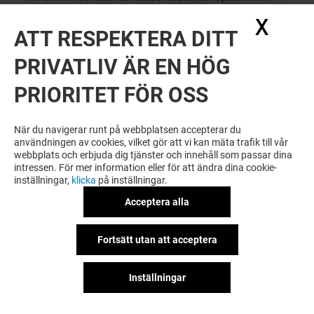
Detta godkännande inkluderar även all reproduktion
X
Dölj
ATT RESPEKTERA DITT
och/eller representation och/eller spridning av din
bild som kan bli reproducerad på Bilden/Bilderna.
PRIVATLIV ÄR EN HÖG
(ii) Användningstid
PRIORITET FÖR OSS
Detta godkännande lämnas över hela världen och
under en period av 18 månader från första
När du navigerar runt på webbplatsen accepterar du
användningen.
användningen av cookies, vilket gör att vi kan mäta trafik till vår
Bilden/Bilderna kan användas av alla bolag som
webbplats och erbjuda dig tjänster och innehåll som passar dina
intressen. För mer information eller för att ändra dina cookie-
tillhör Klépierre-koncernen.
inställningar,
klicka
på inställningar.
(iii) Tredje mans rättigheter
Acceptera alla
Du garanterar Steen & Strøm att Bilden/Bilderna inte
innehåller något föremål som sannolikt kan göra
Fortsätt utan att acceptera
intrång i tredje mans rättigheter, i synnerhet
immateriella rättigheter eller bildrättigheter, och
Inställningar
garanterar Steen & Strøm att inga eventuella åtgärder
eller handlingar som kan vidtas av vilken anledning