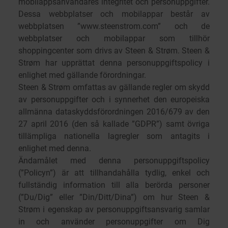
mobilappsanvändares integritet och personuppgifter.
Dessa webbplatser och mobilappar består av
webbplatsen ”www.steenstrom.com” och de
webbplatser och mobilappar som tillhör
shoppingcenter som drivs av Steen & Strøm. Steen &
Strøm har upprättat denna personuppgiftspolicy i
enlighet med gällande förordningar.
Steen & Strøm omfattas av gällande regler om skydd
av personuppgifter och i synnerhet den europeiska
allmänna dataskyddsförordningen 2016/679 av den
27 april 2016 (den så kallade ”GDPR”) samt övriga
tillämpliga nationella lagregler som antagits i
enlighet med denna.
Ändamålet med denna personuppgiftspolicy
(”Policyn”) är att tillhandahålla tydlig, enkel och
fullständig information till alla berörda personer
(”Du/Dig” eller ”Din/Ditt/Dina”) om hur Steen &
Strøm i egenskap av personuppgiftsansvarig samlar
in och använder personuppgifter om Dig