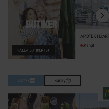
BUTIKER
APOTEK HJÄR
Stängt
ALLA BUTIKER (5)
LISTVY
Kartvy