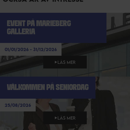
EVENT PÅ MARIEBERG
GALLERIA
01/01/2026 - 31/12/2026
LÄS MER
VÄLKOMMEN PÅ SENIORDAG
25/08/2026
LÄS MER