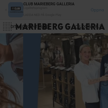
Cookie- hanteringspanel
CLUB MARIEBERG GALLERIA
Lojalitetsprogram
Öppna
LADDA NED PÅ Google Play
DITT KÖPCENTER
LOGGA IN