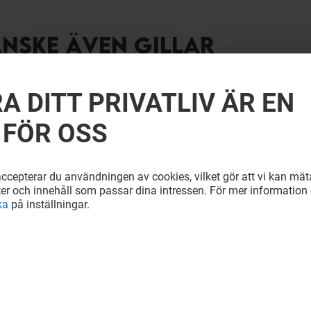
ANSKE ÄVEN GILLAR
A DITT PRIVATLIV ÄR EN
 FÖR OSS
cepterar du användningen av cookies, vilket gör att vi kan mäta
ter och innehåll som passar dina intressen. För mer information e
ka
på inställningar.
FEE
SUSHI YAMA
Öppet