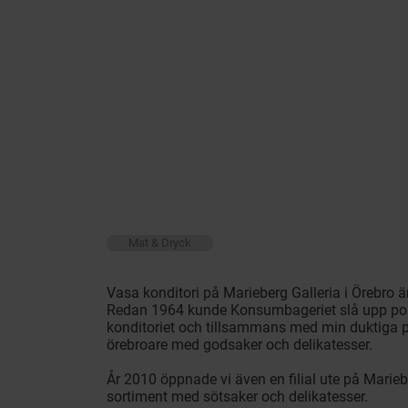
Mat & Dryck
Vasa konditori på Marieberg Galleria i Örebro är
Redan 1964 kunde Konsumbageriet slå upp port
konditoriet och tillsammans med min duktiga pe
örebroare med godsaker och delikatesser.
År 2010 öppnade vi även en filial ute på Marieber
sortiment med sötsaker och delikatesser.