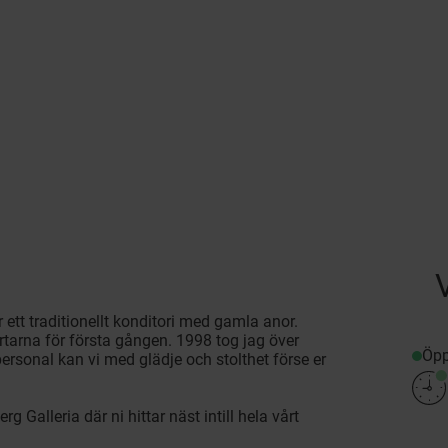
 ett traditionellt konditori med gamla anor.
arna för första gången. 1998 tog jag över
Öpp
rsonal kan vi med glädje och stolthet förse er
g Galleria där ni hittar näst intill hela vårt