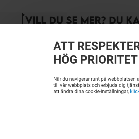
VILL DU SE MER? DU K
ATT RESPEKTER
HÖG PRIORITET
När du navigerar runt på webbplatsen ac
till vår webbplats och erbjuda dig tjäns
att ändra dina cookie-inställningar,
klic
PACO'S
THE COF
Öppet
Öppet