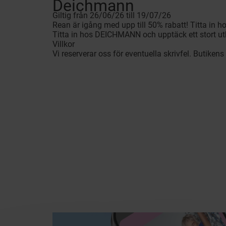
Deichmann
Giltig från 26/06/26 till 19/07/26
Rean är igång med upp till 50% rabatt! Titta in
Titta in hos DEICHMANN och upptäck ett stort ut
Villkor
Vi reserverar oss för eventuella skrivfel. Butikens 