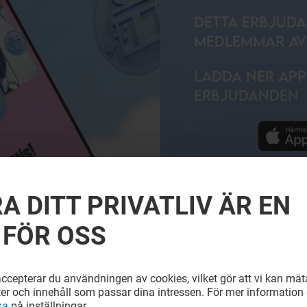
DETTA ERBJUDA
MEDLEMMAR AV 
LADDA NER APP
ERBJUDANDEN
LÄS MER
A DITT PRIVATLIV ÄR EN
 FÖR OSS
cepterar du användningen av cookies, vilket gör att vi kan mäta
ter och innehåll som passar dina intressen. För mer information e
ka
på inställningar.