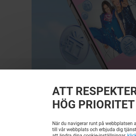
ATT RESPEKTER
HÖG PRIORITET
När du navigerar runt på webbplatsen ac
till vår webbplats och erbjuda dig tjäns
att ändra dina cookie-inställningar,
klic