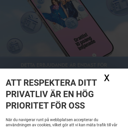
DETTA ERBJUDANDE ÄR ENDAST FÖR
MEDLEMMAR AV CLUB MARIEBERG
X
Dölj
GALLERIA
ATT RESPEKTERA DITT
LADDA NER APPEN OCH FÅ TILLGÅNG
TILL ERBJUDANDEN
PRIVATLIV ÄR EN HÖG
PRIORITET FÖR OSS
När du navigerar runt på webbplatsen accepterar du
användningen av cookies, vilket gör att vi kan mäta trafik till vår