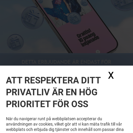
DETTA ERBJUDANDE ÄR ENDAST FÖR
MEDLEMMAR AV CLUB MARIEBERG
X
Dölj
GALLERIA
ATT RESPEKTERA DITT
LADDA NER APPEN OCH FÅ TILLGÅNG
TILL ERBJUDANDEN
PRIVATLIV ÄR EN HÖG
PRIORITET FÖR OSS
När du navigerar runt på webbplatsen accepterar du
användningen av cookies, vilket gör att vi kan mäta trafik till vår
webbplats och erbjuda dig tjänster och innehåll som passar dina
LÄS MER