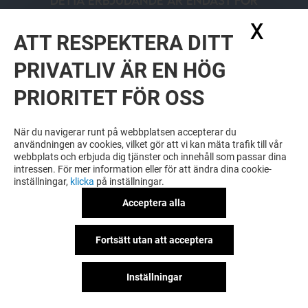
DETTA ERBJUDANDE ÄR ENDAST FÖR
MEDLEMMAR AV CLUB MARIEBERG
X
Dölj
GALLERIA
ATT RESPEKTERA DITT
LADDA NER APPEN OCH FÅ TILLGÅNG
TILL ERBJUDANDEN
PRIVATLIV ÄR EN HÖG
PRIORITET FÖR OSS
När du navigerar runt på webbplatsen accepterar du
användningen av cookies, vilket gör att vi kan mäta trafik till vår
webbplats och erbjuda dig tjänster och innehåll som passar dina
LÄS MER
intressen. För mer information eller för att ändra dina cookie-
inställningar,
klicka
på inställningar.
Acceptera alla
Fortsätt utan att acceptera
Inställningar