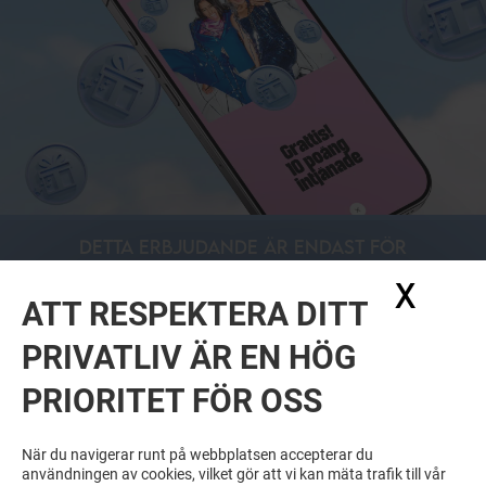
DETTA ERBJUDANDE ÄR ENDAST FÖR
MEDLEMMAR AV CLUB MARIEBERG
X
Dölj
GALLERIA
ATT RESPEKTERA DITT
LADDA NER APPEN OCH FÅ TILLGÅNG
TILL ERBJUDANDEN
PRIVATLIV ÄR EN HÖG
PRIORITET FÖR OSS
När du navigerar runt på webbplatsen accepterar du
användningen av cookies, vilket gör att vi kan mäta trafik till vår