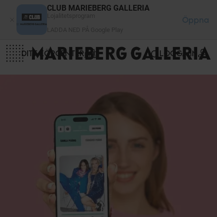
Cookie- hanteringspanel
CLUB MARIEBERG GALLERIA
Lojalitetsprogram
Öppna
LADDA NED PÅ Google Play
DITT KÖPCENTER
LOGGA IN