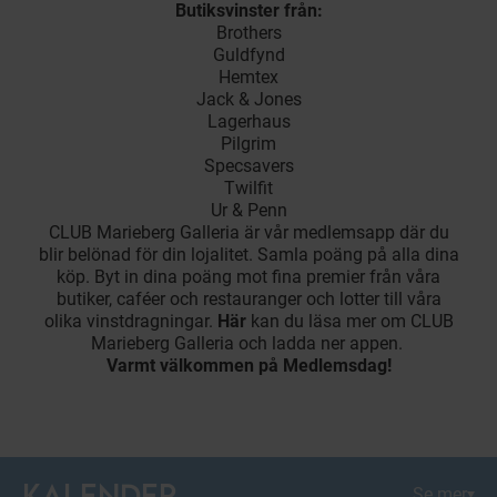
Butiksvinster från:
Brothers
Guldfynd
Hemtex
Jack & Jones
Lagerhaus
Pilgrim
Specsavers
Twilfit
Ur & Penn
CLUB Marieberg Galleria
är vår medlemsapp där du
blir belönad för din lojalitet. Samla poäng på alla dina
köp. Byt in dina poäng mot fina premier från våra
butiker, caféer och restauranger och lotter till våra
olika vinstdragningar.
Här
kan du läsa mer om CLUB
Marieberg Galleria och ladda ner appen.
Varmt välkommen på Medlemsdag!
KALENDER
Se mer