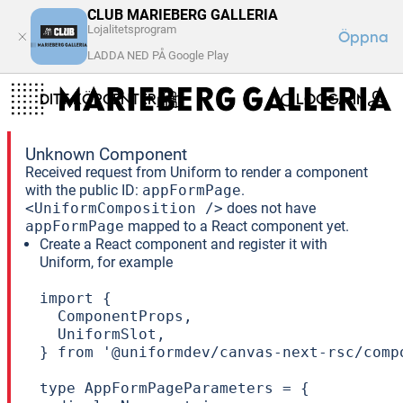
CLUB MARIEBERG GALLERIA
Lojalitetsprogram
Öppna
LADDA NED PÅ Google Play
DITT KÖPCENTER
LOGGA IN
Unknown Component
Received request from Uniform to render a component
with the public ID:
appFormPage
.
<UniformComposition />
does not have
appFormPage
mapped to a React component yet.
Create a React component and register it with
Uniform, for example
import {

  ComponentProps,

  UniformSlot,

} from '@uniformdev/canvas-next-rsc/compo
type AppFormPageParameters = {
