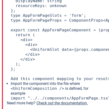
  displayName: string

  resourceKeys: unknown

};

type AppFormPageSlots = 'form';

type AppFormPageProps = ComponentProps<A
export const AppFormPageComponent = (prop
  return (

    <div>

      <div>

        <UniformSlot data={props.compone
      </div>

    </div>

  );

};

Add this component mapping to your resol
Import the component into the file where
<UniformComposition />
is defined, for
example
import "../../components/AppFormPage.tsx
Need more help?
Check out the documentation.