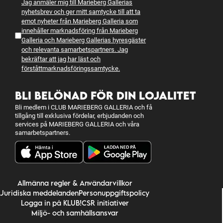
Jag anmäler mig till Marieberg Gallerias
nyhetsbrev och ger mitt samtycke till att ta
emot nyheter från Marieberg Galleria som
innehåller marknadsföring från Marieberg
Galleria och Marieberg Gallerias hyresgäster
och relevanta samarbetspartners. Jag
bekräftar att jag har läst och
förstått
marknadsföringssamtycke
.
BLI BELÖNAD FÖR DIN LOJALITET
Bli medlem i CLUB MARIEBERG GALLERIA och få
tillgång till exklusiva fördelar, erbjudanden och
services på MARIEBERG GALLERIA och våra
samarbetspartners.
Allmänna regler & Användarvillkor
Juridiska meddelanden
Personuppgiftspolicy
Logga in på KLUB!
CSR initiativer
Miljö- och samhällsansvar