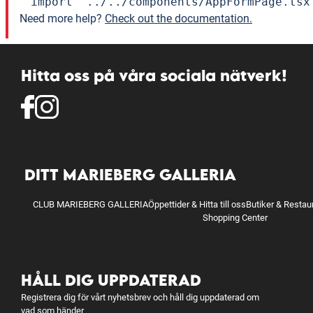
import "../../components/AppFormPage.tsx
Need more help?
Check out the documentation.
Hitta oss på våra sociala nätverk!
DITT MARIEBERG GALLERIA
CLUB MARIEBERG GALLERIA
Öppettider & Hitta till oss
Butiker & Restau
Shopping Center
HÅLL DIG UPPDATERAD
Registrera dig för vårt nyhetsbrev och håll dig uppdaterad om
vad som händer