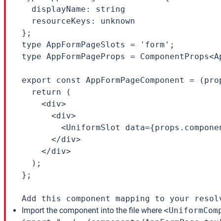
  displayName: string

  resourceKeys: unknown

};

type AppFormPageSlots = 'form';

type AppFormPageProps = ComponentProps<A
export const AppFormPageComponent = (prop
  return (

    <div>

      <div>

        <UniformSlot data={props.compone
      </div>

    </div>

  );

};

Add this component mapping to your resol
Import the component into the file where
<UniformCom