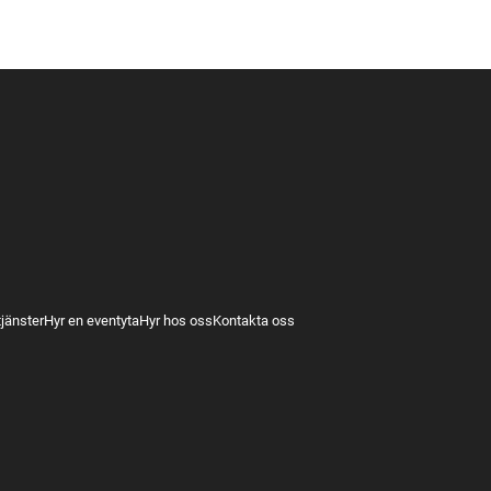
tjänster
Hyr en eventyta
Hyr hos oss
Kontakta oss