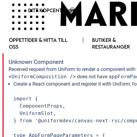
DITT KÖPCENTER
ÖPPETTIDER & HITTA TILL
BUTIKER &
OSS
RESTAURANGER
Unknown Component
Received request from Uniform to render a component with 
<UniformComposition />
does not have
appFormPa
Create a React component and register it with Uniform, f
import {

  ComponentProps,

  UniformSlot,

} from '@uniformdev/canvas-next-rsc/compo
type AppFormPageParameters = {
