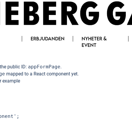
ERBJUDANDEN
NYHETER &
EVENT
the public ID:
appFormPage
.
ge
mapped to a React component yet.
or example
nent';
