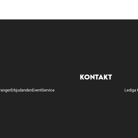
"
KONTAKT
ranger
Erbjudanden
Event
Service
Lediga 