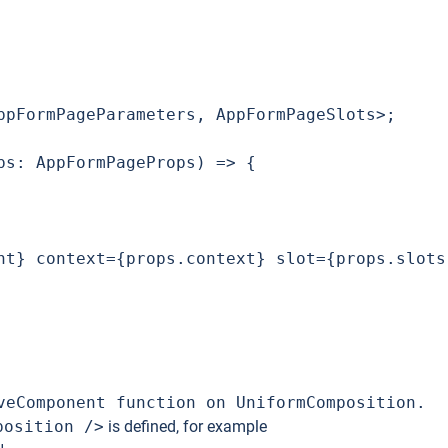
ppFormPageParameters, AppFormPageSlots>;

s: AppFormPageProps) => {

nt} context={props.context} slot={props.slots.
veComponent function on UniformComposition.
position />
is defined, for example