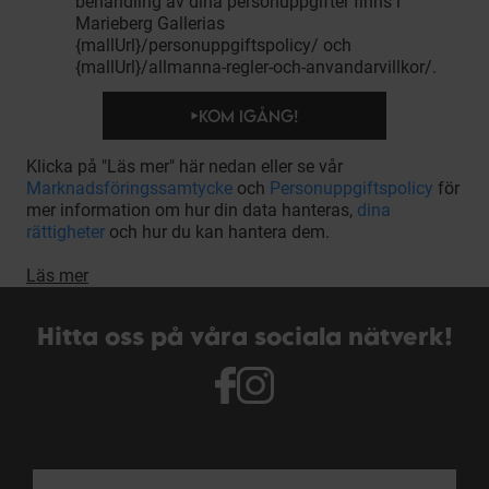
behandling av dina personuppgifter finns i
Marieberg Gallerias
{mallUrl}/personuppgiftspolicy/ och
{mallUrl}/allmanna-regler-och-anvandarvillkor/.
KOM IGÅNG!
Klicka på "Läs mer" här nedan eller se vår
Marknadsföringssamtycke
och
Personuppgiftspolicy
för
mer information om hur din data hanteras,
dina
rättigheter
och hur du kan hantera dem.
Läs mer
Hitta oss på våra sociala nätverk!