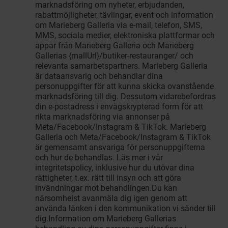
marknadsföring om nyheter, erbjudanden,
rabattmöjligheter, tävlingar, event och information
om Marieberg Galleria via e-mail, telefon, SMS,
MMS, sociala medier, elektroniska plattformar och
appar från Marieberg Galleria och Marieberg
Gallerias {mallUrl}/butiker-restauranger/ och
relevanta samarbetspartners. Marieberg Galleria
är dataansvarig och behandlar dina
personuppgifter för att kunna skicka ovanstående
marknadsföring till dig. Dessutom vidarebefordras
din e-postadress i envägskrypterad form för att
rikta marknadsföring via annonser på
Meta/Facebook/Instagram & TikTok. Marieberg
Galleria och Meta/Facebook/Instagram & TikTok
är gemensamt ansvariga för personuppgifterna
och hur de behandlas. Läs mer i vår
integritetspolicy, inklusive hur du utövar dina
rättigheter, t.ex. rätt till insyn och att göra
invändningar mot behandlingen.Du kan
närsomhelst avanmäla dig igen genom att
använda länken i den kommunikation vi sänder till
dig.Information om Marieberg Gallerias