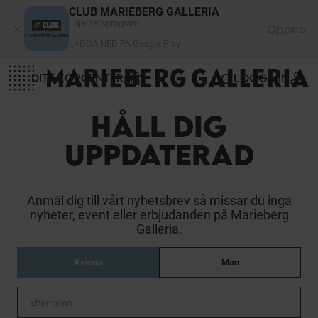
Cookie- hanteringspanel
CLUB MARIEBERG GALLERIA
Lojalitetsprogram
Öppna
LADDA NED PÅ Google Play
DITT KÖPCENTER
LOGGA IN
HÅLL DIG
UPPDATERAD
Anmäl dig till vårt nyhetsbrev så missar du inga
nyheter, event eller erbjudanden på Marieberg
Galleria.
Kvinna
Man