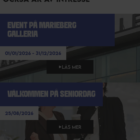
EVENT PÅ MARIEBERG
GALLERIA
01/01/2026 - 31/12/2026
LÄS MER
VÄLKOMMEN PÅ SENIORDAG
25/08/2026
LÄS MER