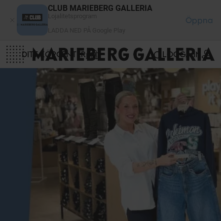
Cookie- hanteringspanel
CLUB MARIEBERG GALLERIA
Lojalitetsprogram
Öppna
LADDA NED PÅ Google Play
DITT KÖPCENTER
LOGGA IN