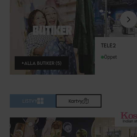
BUTIKER
TELE2
Öppet
ALLA BUTIKER (5)
LISTVY
Kartvy