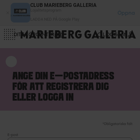
Cookie- hanteringspanel
CLUB MARIEBERG GALLERIA
Lojalitetsprogram
Öppna
LADDA NED PÅ Google Play
DITT KÖPCENTER
LOGGA IN
ANGE DIN E-POSTADRESS
FÖR ATT REGISTRERA DIG
ELLER LOGGA IN
*Obligatoriska fält
E-post