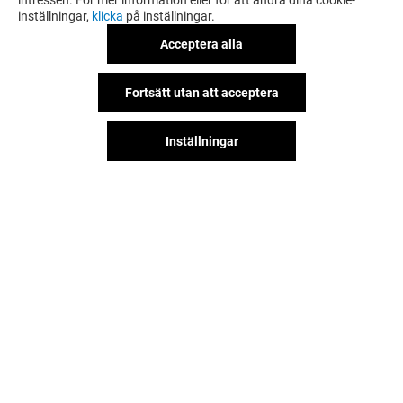
intressen. För mer information eller för att ändra dina cookie-
inställningar,
klicka
på inställningar.
Acceptera alla
Fortsätt utan att acceptera
Inställningar
Hitta oss på våra sociala nätverk!